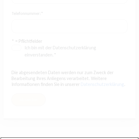
Telefonnummer:*
* = Pflichtfelder
Ich bin mit der Datenschutzerklärung
einverstanden.*
Die abgesendeten Daten werden nur zum Zweck der
Bearbeitung Ihres Anliegens verarbeitet. Weitere
Informationen finden Sie in unserer
Datenschutzerklärung
.
Absenden